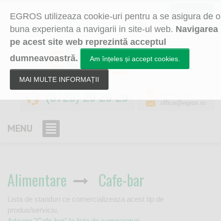
Select Language
▼
0 itemi
EGROS utilizeaza cookie-uri pentru a se asigura de o
buna experienta a navigarii in site-ul web.
Navigarea
pe acest site web reprezintă acceptul
dumneavoastră.
Am înțeles și accept cookies.
MAI MULTE INFORMAȚII
egros_skype
(0729) 29 29 29
office@egros.ro
MENU
Alimentare
Cafe-bar
Lista de standuri ce comercializeaza acest tip de
produs/serviciu.
Adauga "Cafe-bar" la lista de cumparaturi