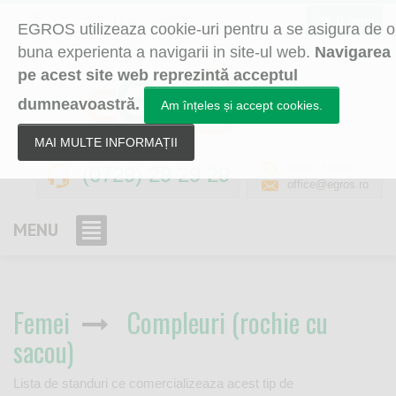
Select Language
▼
0 itemi
EGROS utilizeaza cookie-uri pentru a se asigura de o
buna experienta a navigarii in site-ul web.
Navigarea
pe acest site web reprezintă acceptul
dumneavoastră.
Am înțeles și accept cookies.
MAI MULTE INFORMAȚII
egros_skype
(0729) 29 29 29
office@egros.ro
MENU
Femei
Compleuri (rochie cu
sacou)
Lista de standuri ce comercializeaza acest tip de