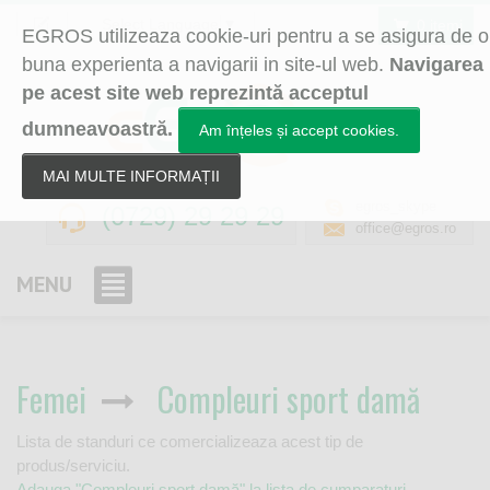
Select Language
▼
0 itemi
EGROS utilizeaza cookie-uri pentru a se asigura de o
buna experienta a navigarii in site-ul web.
Navigarea
pe acest site web reprezintă acceptul
dumneavoastră.
Am înțeles și accept cookies.
MAI MULTE INFORMAȚII
egros_skype
(0729) 29 29 29
office@egros.ro
MENU
Femei
Compleuri sport damă
Lista de standuri ce comercializeaza acest tip de
produs/serviciu.
Adauga "Compleuri sport damă" la lista de cumparaturi