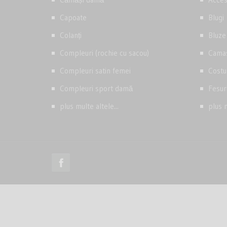
Capoate
Blugi
Colanți
Bluze
Compleuri (rochie cu sacou)
Camas
Compleuri satin femei
Costu
Compleuri sport damă
Fesur
plus multe altele...
plus m