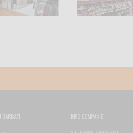
 BARBATI
INFO COMPANIE
S.C. EGROS TRADE S.R.L.
orii