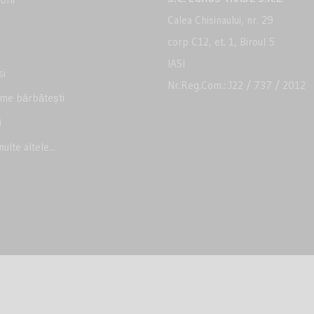
Calea Chisinaului, nr. 29
corp C12, et. 1, Biroul 5
IASI
i
Nr.Reg.Com.: J22 / 737 / 2012
me bărbătești
i
ulte altele...