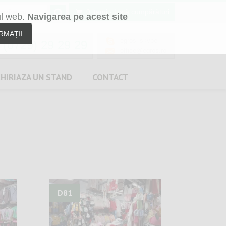
0 itemi
- Listă cumpărături
ul web.
Navigarea pe acest site
RMAȚII
egros_skype
(0729) 29 29 29
office@egros.ro
CHIRIAZA
UN
STAND
CONTACT
D81