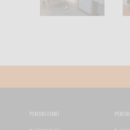
PENTRU FEMEI
PENTRU
Cămăși damă
Acces