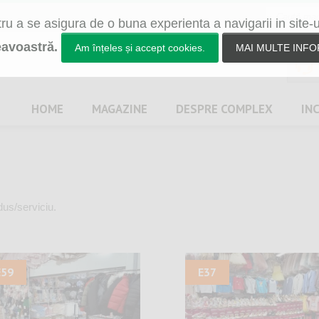
u a se asigura de o buna experienta a navigarii in site-
avoastră.
Am înțeles și accept cookies.
MAI MULTE INFO
HOME
MAGAZINE
DESPRE
COMPLEX
IN
dus/serviciu.
E59
E37