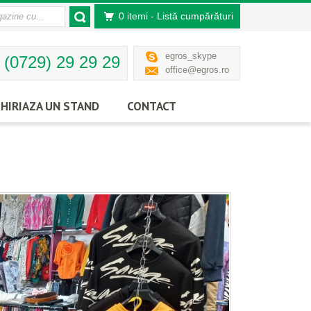
0 itemi
- Listă cumpărături
egros_skype
(0729) 29 29 29
office@egros.ro
CHIRIAZA
UN
STAND
CONTACT