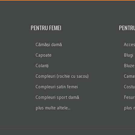
PENTRU FEMEI
PENTRU
Cămăși damă
Acces
Capoate
Blugi
Colanți
Bluze
Compleuri (rochie cu sacou)
Camas
Compleuri satin femei
Costu
Compleuri sport damă
Fesur
plus multe altele...
plus m