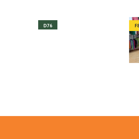
D76
F