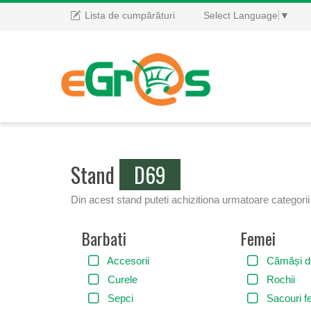
Lista de cumpărături
Select Language
▼
Stand
D69
Din acest stand puteti achizitiona urmatoare categori
Barbati
Femei
Accesorii
Cămăși 
Curele
Rochii
Sepci
Sacouri f