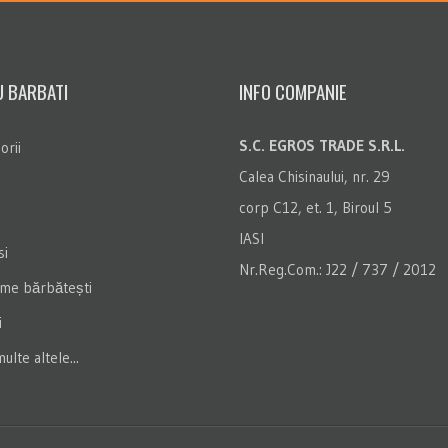
 BARBATI
INFO COMPANIE
S.C. EGROS TRADE S.R.L.
orii
Calea Chisinaului, nr. 29
corp C12, et. 1, Biroul 5
IASI
i
Nr.Reg.Com.: J22 / 737 / 2012
me bărbătești
i
ulte altele...