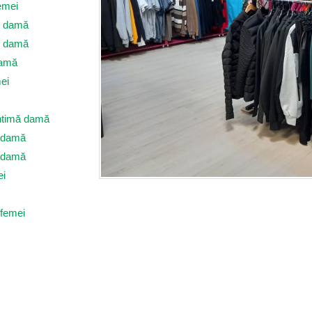
emei
i damă
i damă
damă
ei
intimă damă
i damă
i damă
ei
 femei