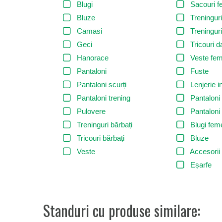
Blugi
Sacouri f
Bluze
Treningur
Camasi
Treningur
Geci
Tricouri 
Hanorace
Veste fem
Pantaloni
Fuste
Pantaloni scurți
Lenjerie 
Pantaloni trening
Pantalon
Pulovere
Pantalon
Treninguri bărbați
Blugi fem
Tricouri bărbați
Bluze
Veste
Accesorii
Eșarfe
Standuri cu produse similare: