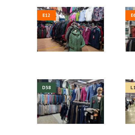
E12
E
D38
L