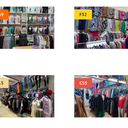
69
F52
15
C55