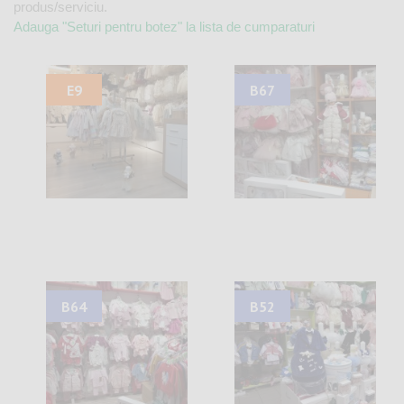
produs/serviciu.
Adauga "Seturi pentru botez" la lista de cumparaturi
E9
B67
B64
B52