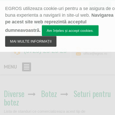
Select Language
▼
0 itemi
EGROS utilizeaza cookie-uri pentru a se asigura de o
buna experienta a navigarii in site-ul web.
Navigarea
pe acest site web reprezintă acceptul
dumneavoastră.
Am înțeles și accept cookies.
MAI MULTE INFORMAȚII
egros_skype
(0729) 29 29 29
office@egros.ro
MENU
Diverse
Botez
Seturi pentru
botez
Lista de standuri ce comercializeaza acest tip de