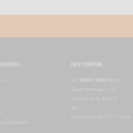
 BARBATI
INFO COMPANIE
S.C. EGROS TRADE S.R.L.
orii
Calea Chisinaului, nr. 29
corp C12, et. 1, Biroul 5
IASI
i
Nr.Reg.Com.: J22 / 737 / 2012
me bărbătești
i