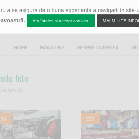
u a se asigura de o buna experienta a navigarii in site-
avoastră.
Am înțeles și accept cookies.
MAI MULTE INFO
HOME
MAGAZINE
DESPRE
COMPLEX
IN
hete fete
dus/serviciu.
E59
E37