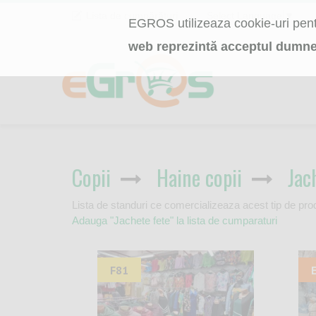
Lista de cumpărături
Select Language
▼
EGROS utilizeaza cookie-uri pentr
web reprezintă acceptul dumne
Copii
Haine copii
Jac
Lista de standuri ce comercializeaza acest tip de pro
Adauga "Jachete fete" la lista de cumparaturi
F81