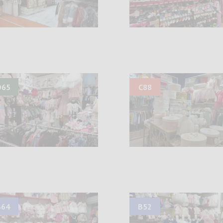
D65
C88
B64
B52