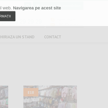
0 itemi
- Listă cumpărături
ul web.
Navigarea pe acest site
RMAȚII
egros_skype
(0729) 29 29 29
office@egros.ro
CHIRIAZA
UN
STAND
CONTACT
E18