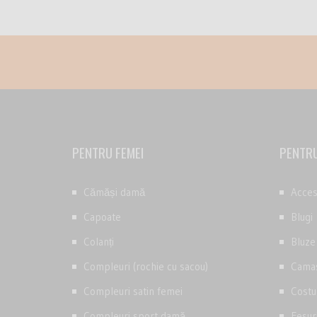
PENTRU FEMEI
PENTRU
Cămăși damă
Acces
Capoate
Blugi
Colanți
Bluze
Compleuri (rochie cu sacou)
Camas
Compleuri satin femei
Costu
Compleuri sport damă
Fesur