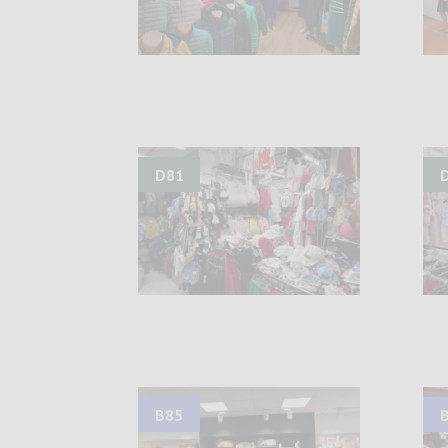
D81
B85