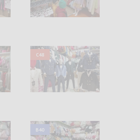
C48
B40