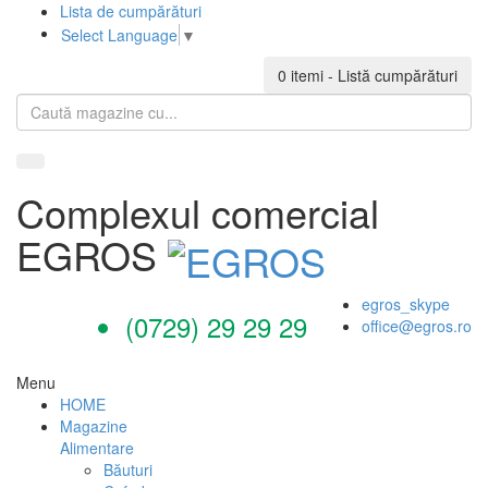
Lista de cumpărături
Select Language
▼
0 itemi
- Listă cumpărături
Complexul comercial
EGROS
egros_skype
(0729) 29 29 29
office@egros.ro
Menu
HOME
Magazine
Alimentare
Băuturi