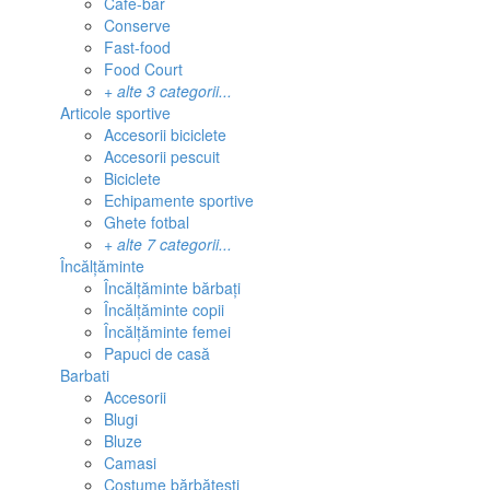
Cafe-bar
Conserve
Fast-food
Food Court
+ alte 3 categorii...
Articole sportive
Accesorii biciclete
Accesorii pescuit
Biciclete
Echipamente sportive
Ghete fotbal
+ alte 7 categorii...
Încălțăminte
Încălțăminte bărbați
Încălțăminte copii
Încălțăminte femei
Papuci de casă
Barbati
Accesorii
Blugi
Bluze
Camasi
Costume bărbătești