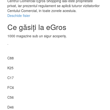
Centrul Comercial Egros Shopping lasi este proprietate
privat, iar prezentul regulament se aplicã tuturor vizitatorilor
Centului Comercial, in toate zonele acestuia.
Deschide fisier
Ce găsiți la eGros
1000 magazine sub un sigur acoperiș.
.
C88
K25
C17
FC6
C56
D46