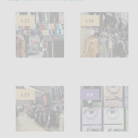
L22
L16
L15
K9