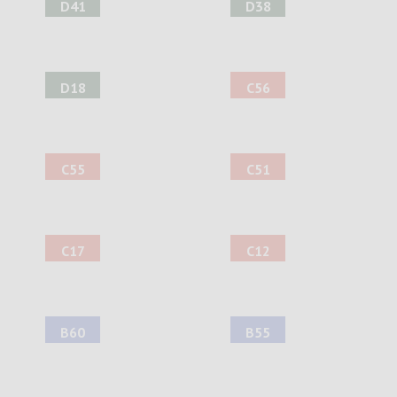
D41
D38
D18
C56
C55
C51
C17
C12
B60
B55