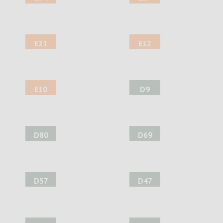
E21
E12
E10
D9
D80
D69
D57
D47