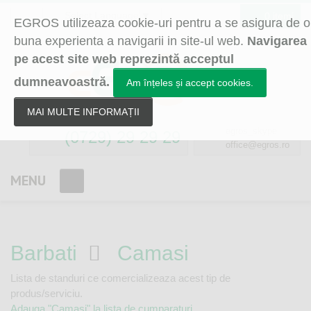
Select Language
▼
0 itemi
EGROS utilizeaza cookie-uri pentru a se asigura de o
buna experienta a navigarii in site-ul web.
Navigarea
pe acest site web reprezintă acceptul
dumneavoastră.
Am înțeles și accept cookies.
MAI MULTE INFORMAȚII
egros_skype
(0729) 29 29 29
office@egros.ro
MENU
Barbati
Camasi
Lista de standuri ce comercializeaza acest tip de
produs/serviciu.
Adauga "Camasi" la lista de cumparaturi