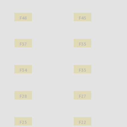
F48
F45
F37
F35
F34
F33
F28
F27
F25
F22