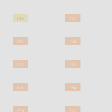
F13
E77
E76
E69
E56
E52
E43
E38
E34
E27