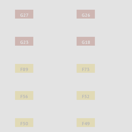
G27
G26
G23
G18
F89
F73
F56
F52
F50
F49