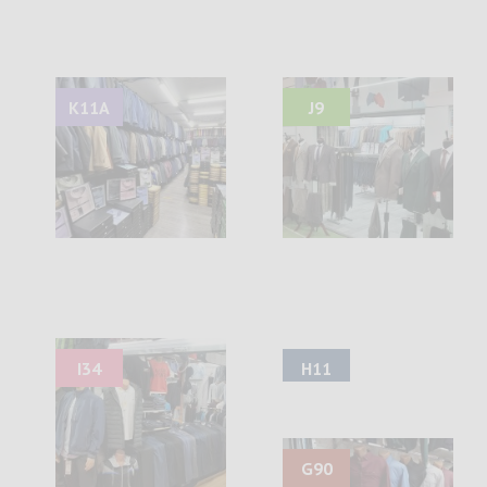
K11A
J9
I34
H11
G90