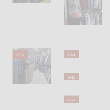
G66
G64
G41
G35