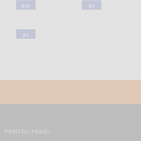
B47
B3
B1
PENTRU FEMEI