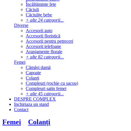
Încălțăminte fete
Căciuli
Căciulițe bebe
+ alte 24 categorii...
Diverse
Accesorii auto
Accesorii floristică
Accesorii pentru petreceri
Accesorii telefoane
Aranjamente florale
+ alte 82 categorii...
Femei
Cămăși damă
Capoate
Colanți
Compleuri (rochie cu sacou)
Compleuri satin femei
+ alte 45 categorii...
DESPRE
COMPLEX
Inchiriaza
un
stand
Contact
Femei
Colanți