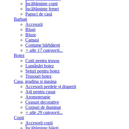
Încălțăminte copii
Încălțăminte femei
Papuci de casă
Barbati
Accesorii
Blugi
Bluze
Camasi
Costume bărbătești
+ alte 17 categorii...
Botez
Cutii pentru trusou
Lumânări botez
Seturi pentru botez
Trusouri botez
Casa, gradina si masina
Accesorii perdele și draperii
Ață pentru cusut
Aromoterapie
Ceasuri decorative
Corpuri de iluminat
+ alte 29 categorii...
Copii
Accesorii copii
Încălțăminte băieți