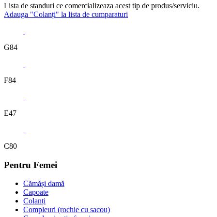
Lista de standuri ce comercializeaza acest tip de produs/serviciu.
Adauga "Colanți" la lista de cumparaturi
G84
F84
E47
C80
Pentru Femei
Cămăși damă
Capoate
Colanți
Compleuri (rochie cu sacou)