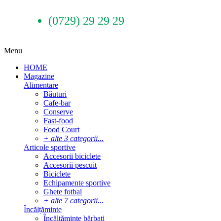
(0729) 29 29 29
Menu
HOME
Magazine
Alimentare
Băuturi
Cafe-bar
Conserve
Fast-food
Food Court
+ alte 3 categorii...
Articole sportive
Accesorii biciclete
Accesorii pescuit
Biciclete
Echipamente sportive
Ghete fotbal
+ alte 7 categorii...
Încălțăminte
Încălțăminte bărbați