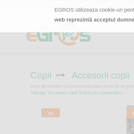
Lista de cumpărături
Select Language
▼
EGROS utilizeaza cookie-uri pentr
web reprezintă acceptul dumne
Copii
Accesorii copii
Lista de standuri ce comercializeaza acest tip de pro
Adauga "Accesorii copii" la lista de cumparaturi
E9