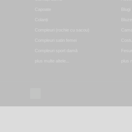
Capoate
Blugi
Colanți
Bluze
Compleuri (rochie cu sacou)
Cama
Compleuri satin femei
Costu
Compleuri sport damă
Fesur
plus multe altele...
plus m