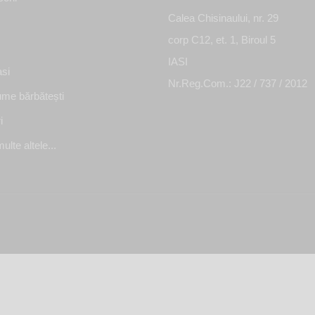
Calea Chisinaului, nr. 29
corp C12, et. 1, Biroul 5
IASI
si
Nr.Reg.Com.: J22 / 737 / 2012
me bărbătești
i
ulte altele...