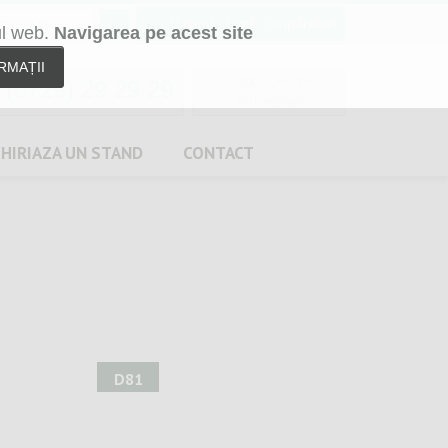
0 itemi
- Listă cumpărături
ul web.
Navigarea pe acest site
RMAȚII
egros_skype
(0729) 29 29 29
office@egros.ro
CHIRIAZA
UN
STAND
CONTACT
D81