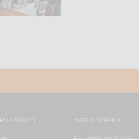
RU BARBATI
INFO COMPANIE
S.C. EGROS TRADE S.R.L.
orii