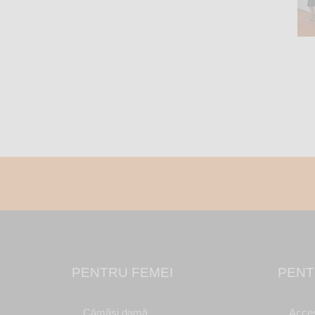
PENTRU FEMEI
PENT
Cămăși damă
Acces