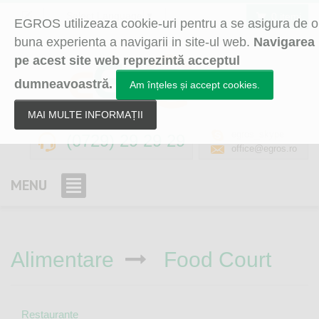
Select Language
▼
0 itemi
EGROS utilizeaza cookie-uri pentru a se asigura de o
buna experienta a navigarii in site-ul web.
Navigarea
pe acest site web reprezintă acceptul
dumneavoastră.
Am înțeles și accept cookies.
MAI MULTE INFORMAȚII
egros_skype
(0729) 29 29 29
office@egros.ro
MENU
Alimentare
Food Court
Restaurante