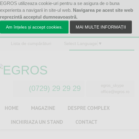
EGROS utilizeaza cookie-uri pentru a se asigura de o buna
experienta a navigarii in site-ul web.
Navigarea pe acest site web
reprezintă acceptul dumneavoastră.
Am înțeles și accept cookies.
MAI MULTE INFORMAȚII
Lista de cumpărături
Select Language
▼
0 itemi
- Listă cumpărături
egros_skype
(0729) 29 29 29
office@egros.ro
HOME
MAGAZINE
DESPRE
COMPLEX
INCHIRIAZA
UN
STAND
CONTACT