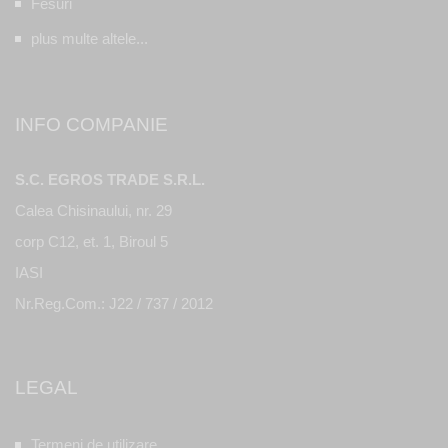
Fesuri
plus multe altele...
INFO COMPANIE
S.C. EGROS TRADE S.R.L.
Calea Chisinaului, nr. 29
corp C12, et. 1, Biroul 5
IASI
Nr.Reg.Com.: J22 / 737 / 2012
LEGAL
Termeni de utilizare