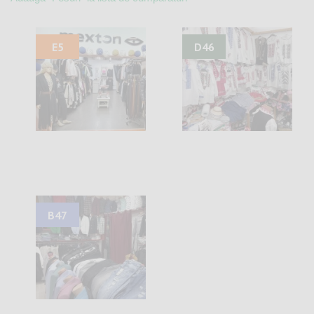
E5
D46
B47