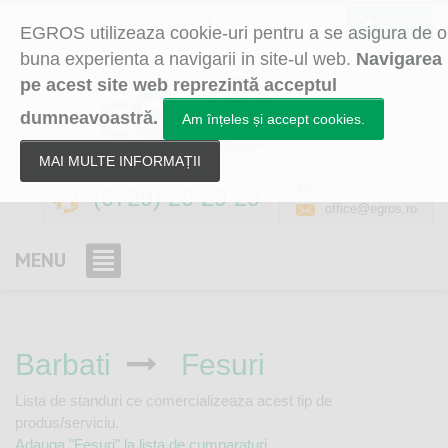
Select Language
▼
0 itemi
EGROS utilizeaza cookie-uri pentru a se asigura de o
buna experienta a navigarii in site-ul web.
Navigarea
pe acest site web reprezintă acceptul
dumneavoastră.
Am înțeles și accept cookies.
MAI MULTE INFORMAȚII
egros_skype
(0729) 29 29 29
office@egros.ro
MENU
Barbati
Fesuri
Lista de standuri ce comercializeaza acest tip de
produs/serviciu.
Adauga "Fesuri" la lista de cumparaturi