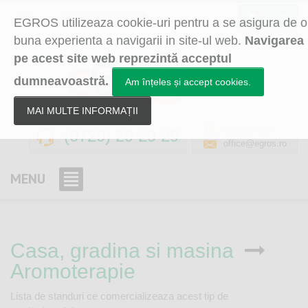
Select Language
▼
0 itemi
EGROS utilizeaza cookie-uri pentru a se asigura de o
buna experienta a navigarii in site-ul web.
Navigarea
pe acest site web reprezintă acceptul
dumneavoastră.
Am înțeles și accept cookies.
MAI MULTE INFORMAȚII
egros_skype
(0729) 29 29 29
office@egros.ro
MENU
Casa, gradina si masina
Aromoterapie
Lista de standuri ce comercializeaza acest tip de