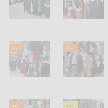
E35
E55
E60
F52