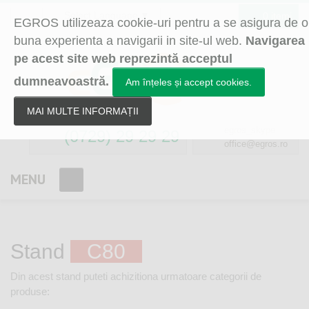
Select Language
▼
0 itemi
EGROS utilizeaza cookie-uri pentru a se asigura de o
buna experienta a navigarii in site-ul web.
Navigarea
pe acest site web reprezintă acceptul
dumneavoastră.
Am înțeles și accept cookies.
MAI MULTE INFORMAȚII
egros_skype
(0729) 29 29 29
office@egros.ro
MENU
Stand
C80
Din acest stand puteti achizitiona urmatoare categorii de
produse: