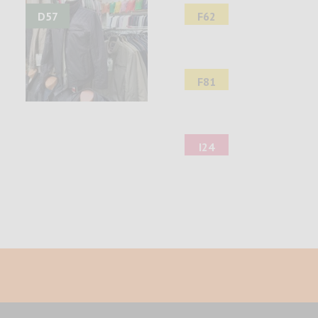
D57
F62
F81
I24