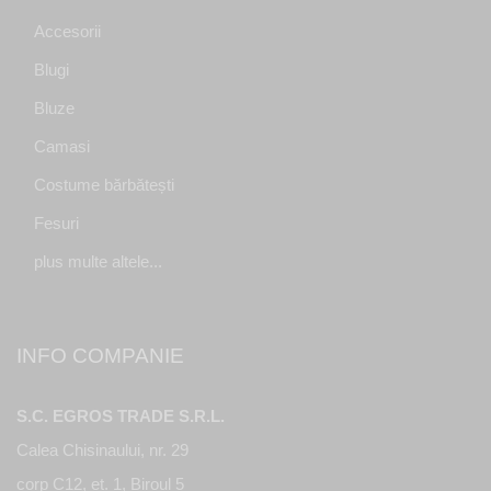
Accesorii
Blugi
Bluze
Camasi
Costume bărbătești
Fesuri
plus multe altele...
INFO COMPANIE
S.C. EGROS TRADE S.R.L.
Calea Chisinaului, nr. 29
corp C12, et. 1, Biroul 5