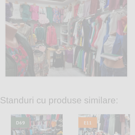
Standuri cu produse similare:
D69
E11