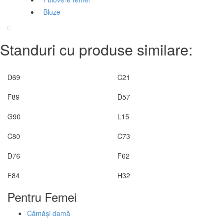
Bluze
Standuri cu produse similare:
D69
C21
F89
D57
G90
L15
C80
C73
D76
F62
F84
H32
Pentru Femei
Cămăși damă