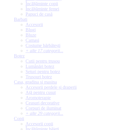
Încălțăminte copii
Încălțăminte femei
Papuci de casă
Barbati
Accesorii
Blugi
Bluze
Camasi
Costume bărbătești
+ alte 17 categorii...
Botez
Cutii pentru trusou
Lumânări botez
Seturi pentru botez
Trusouri botez
Casa, gradina si masina
Accesorii perdele și draperii
Ață pentru cusut
Aromoterapie
Ceasuri decorative
Corpuri de iluminat
+ alte 29 categorii...
Copii
Accesorii copii
Încălțăminte băieți