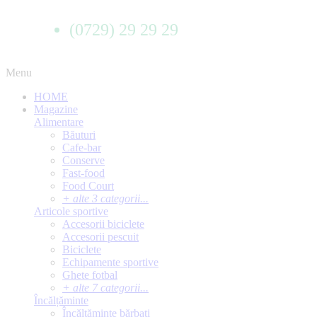
(0729) 29 29 29
Menu
HOME
Magazine
Alimentare
Băuturi
Cafe-bar
Conserve
Fast-food
Food Court
+ alte 3 categorii...
Articole sportive
Accesorii biciclete
Accesorii pescuit
Biciclete
Echipamente sportive
Ghete fotbal
+ alte 7 categorii...
Încălțăminte
Încălțăminte bărbați