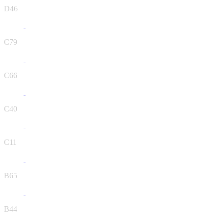
D46
C79
C66
C40
C11
B65
B44