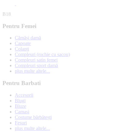
B18
Pentru Femei
Cămăși damă
Capoate
Colanți
Compleuri (rochie cu sacou)
Compleuri satin femei
Compleuri sport damă
plus multe altele...
Pentru Barbati
Accesorii
Blugi
Bluze
Camasi
Costume bărbătești
Fesuri
plus multe altele...