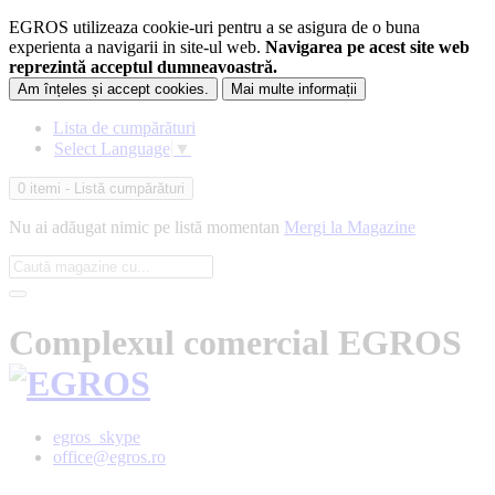
EGROS utilizeaza cookie-uri pentru a se asigura de o buna
experienta a navigarii in site-ul web.
Navigarea pe acest site web
reprezintă acceptul dumneavoastră.
Am înțeles și accept cookies.
Mai multe informații
Lista de cumpărături
Select Language
▼
0 itemi
- Listă cumpărături
Nu ai adăugat nimic pe listă momentan
Mergi la Magazine
Complexul comercial EGROS
egros_skype
office@egros.ro