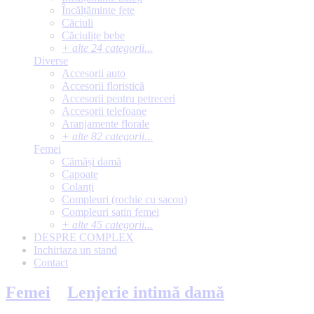
Încălțăminte fete
Căciuli
Căciulițe bebe
+ alte 24 categorii...
Diverse
Accesorii auto
Accesorii floristică
Accesorii pentru petreceri
Accesorii telefoane
Aranjamente florale
+ alte 82 categorii...
Femei
Cămăși damă
Capoate
Colanți
Compleuri (rochie cu sacou)
Compleuri satin femei
+ alte 45 categorii...
DESPRE
COMPLEX
Inchiriaza
un
stand
Contact
Femei
Lenjerie intimă damă