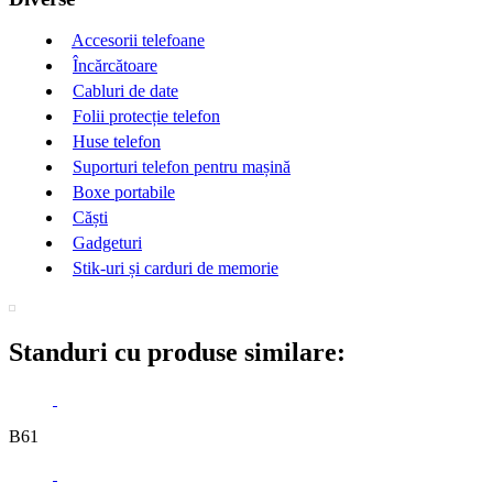
Accesorii telefoane
Încărcătoare
Cabluri de date
Folii protecție telefon
Huse telefon
Suporturi telefon pentru mașină
Boxe portabile
Căști
Gadgeturi
Stik-uri și carduri de memorie
Standuri cu produse similare:
B61