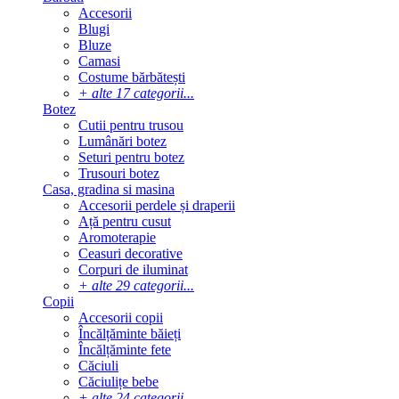
Accesorii
Blugi
Bluze
Camasi
Costume bărbătești
+ alte 17 categorii...
Botez
Cutii pentru trusou
Lumânări botez
Seturi pentru botez
Trusouri botez
Casa, gradina si masina
Accesorii perdele și draperii
Ață pentru cusut
Aromoterapie
Ceasuri decorative
Corpuri de iluminat
+ alte 29 categorii...
Copii
Accesorii copii
Încălțăminte băieți
Încălțăminte fete
Căciuli
Căciulițe bebe
+ alte 24 categorii...