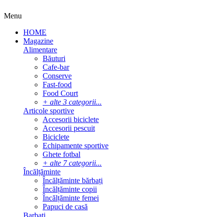
Menu
HOME
Magazine
Alimentare
Băuturi
Cafe-bar
Conserve
Fast-food
Food Court
+ alte 3 categorii...
Articole sportive
Accesorii biciclete
Accesorii pescuit
Biciclete
Echipamente sportive
Ghete fotbal
+ alte 7 categorii...
Încălțăminte
Încălțăminte bărbați
Încălțăminte copii
Încălțăminte femei
Papuci de casă
Barbati