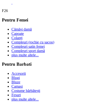
F26
Pentru Femei
Cămăși damă
Capoate
Colanți
Compleuri (rochie cu sacou)
Compleuri satin femei
Compleuri sport damă
plus multe altele...
Pentru Barbati
Accesorii
Blugi
Bluze
Camasi
Costume bărbătești
Fesuri
plus multe altele...