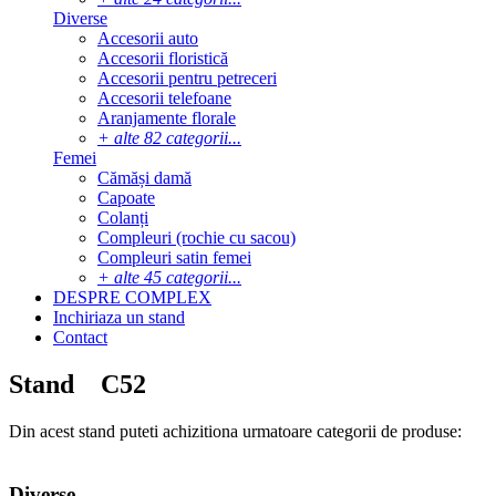
Diverse
Accesorii auto
Accesorii floristică
Accesorii pentru petreceri
Accesorii telefoane
Aranjamente florale
+ alte 82 categorii...
Femei
Cămăși damă
Capoate
Colanți
Compleuri (rochie cu sacou)
Compleuri satin femei
+ alte 45 categorii...
DESPRE
COMPLEX
Inchiriaza
un
stand
Contact
Stand
C52
Din acest stand puteti achizitiona urmatoare categorii de produse:
Diverse